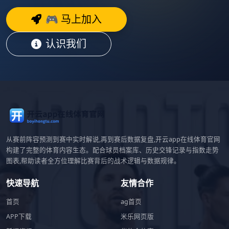
🎮 马上加入
认识我们
从赛前阵容预测到赛中实时解说,再到赛后数据复盘,开云app在线体育官网
构建了完整的体育内容生态。配合球员档案库、历史交锋记录与指数走势
图表,帮助读者全方位理解比赛背后的战术逻辑与数据规律。
快速导航
友情合作
首页
ag首页
APP下载
米乐网页版