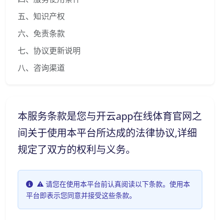
五、知识产权
六、免责条款
七、协议更新说明
八、咨询渠道
本服务条款是您与开云app在线体育官网之
间关于使用本平台所达成的法律协议,详细
规定了双方的权利与义务。
⚠️ 请您在使用本平台前认真阅读以下条款。使用本
平台即表示您同意并接受这些条款。