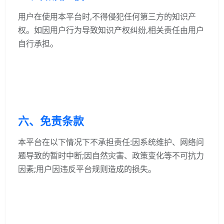
用户在使用本平台时,不得侵犯任何第三方的知识产
权。如因用户行为导致知识产权纠纷,相关责任由用户
自行承担。
六、免责条款
本平台在以下情况下不承担责任:因系统维护、网络问
题导致的暂时中断;因自然灾害、政策变化等不可抗力
因素;用户因违反平台规则造成的损失。